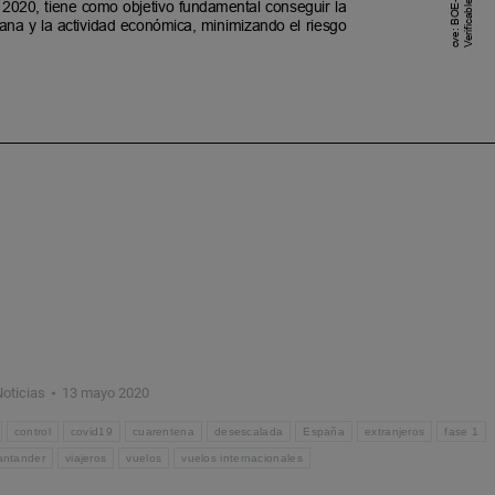
oticias
13 mayo 2020
control
covid19
cuarentena
desescalada
España
extranjeros
fase 1
antander
viajeros
vuelos
vuelos internacionales