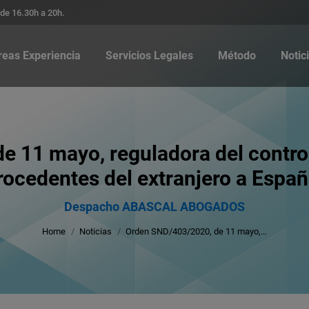
 de 16.30h a 20h.
reas Experiencia
Servicios Legales
Método
Notic
11 mayo, reguladora del control 
rocedentes del extranjero a Españ
You are here:
Despacho ABASCAL ABOGADOS
Home
Noticias
Orden SND/403/2020, de 11 mayo,…