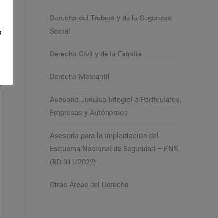
Derecho del Trabajo y de la Seguridad
Social
o
Derecho Civil y de la Familia
Derecho Mercantil
Asesoría Jurídica Integral a Particulares,
Empresas y Autónomos
Asesoría para la Implantación del
Esquema Nacional de Seguridad – ENS
(RD 311/2022)
Otras Áreas del Derecho