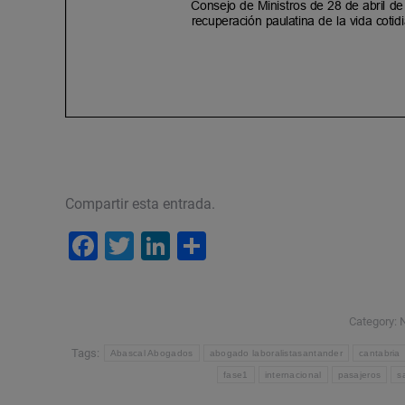
Compartir esta entrada.
Facebook
Twitter
LinkedIn
Compartir
Category:
N
Tags:
Abascal Abogados
abogado laboralistasantander
cantabria
fase1
internacional
pasajeros
s