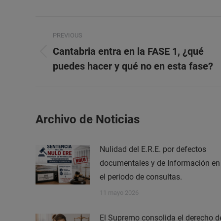
Post
PREVIOUS
navigation
Cantabria entra en la FASE 1, ¿qué
Previous
puedes hacer y qué no en esta fase?
post:
Archivo de Noticias
Nulidad del E.R.E. por defectos
documentales y de Información en
el periodo de consultas.
11 mayo 2026
El Supremo consolida el derecho d