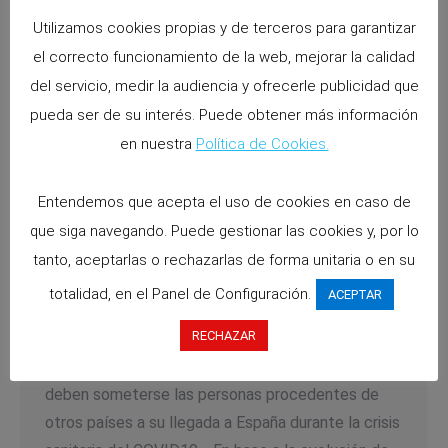
Utilizamos cookies propias y de terceros para garantizar
el correcto funcionamiento de la web, mejorar la calidad
del servicio, medir la audiencia y ofrecerle publicidad que
pueda ser de su interés. Puede obtener más información
en nuestra
Política de Cookies.
Orden SND/403/2020, de 11 mayo,
reguladora del control sanitario a los
Entendemos que acepta el uso de cookies en caso de
que siga navegando. Puede gestionar las cookies y, por lo
viajeros procedentes del extranjero a
tanto, aceptarlas o rechazarlas de forma unitaria o en su
España.
totalidad, en el Panel de Configuración.
ACEPTAR
Noticias
By
abascala
13 mayo 2020
RECHAZAR
Publicada la Orden SND/403/2020, de 11 mayo,
sobre las condiciones de cuarentena a las que
deben someterse las personas procedentes de
otros países a su llegada a España durante la crisis