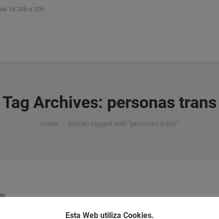
 de 16.30h a 20h.
reas Experiencia
Servicios Legales
Método
Notic
Tag Archives:
personas trans
You are here:
Home
Entries tagged with "personas trans"
Esta Web utiliza Cookies.