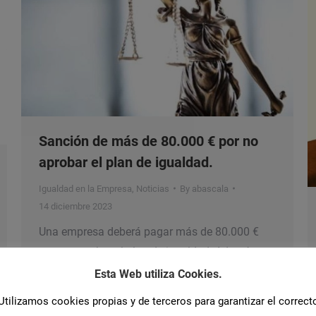
Sanción de más de 80.000 € por no
aprobar el plan de igualdad.
Igualdad en la Empresa
,
Noticias
By
abascala
14 diciembre 2023
Una empresa deberá pagar más de 80.000 €
por no aprobar el plan de igualdad. Además,
deberá abonar otros 145 euros por cada día
Esta Web utiliza Cookies.
que pase sin que se apruebe definitivamente,
Utilizamos cookies propias y de terceros para garantizar el correct
porque es absolutamente inadmisible que el