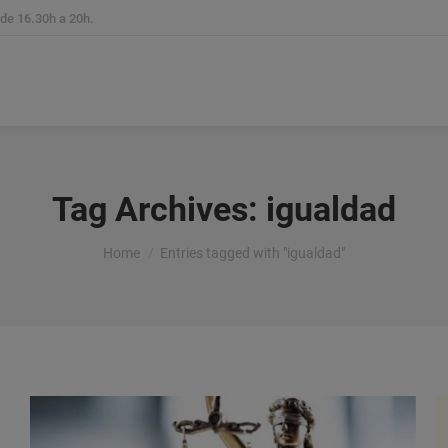
 de 16.30h a 20h.
reas Experiencia
Servicios Legales
Método
Notic
Tag Archives:
igualdad
You are here:
Home
Entries tagged with "igualdad"