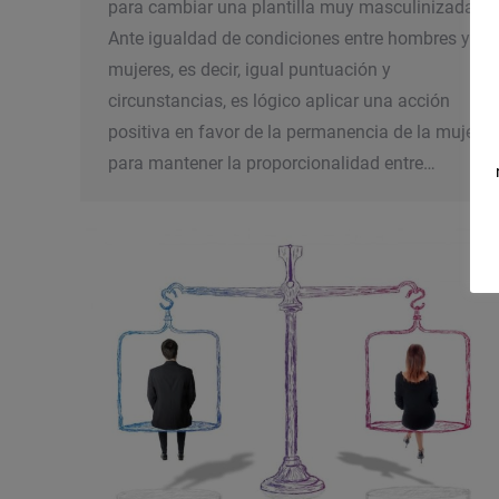
para cambiar una plantilla muy masculinizada
Ante igualdad de condiciones entre hombres y
mujeres, es decir, igual puntuación y
circunstancias, es lógico aplicar una acción
positiva en favor de la permanencia de la mujer
para mantener la proporcionalidad entre…