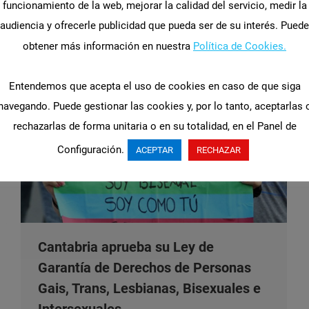
funcionamiento de la web, mejorar la calidad del servicio, medir la
empresario siempre tenga excusas para no
audiencia y ofrecerle publicidad que pueda ser de su interés. Puede
aportar la información que es requerida por la
obtener más información en nuestra
Política de Cookies.
representación de los trabajadores.…
Entendemos que acepta el uso de cookies en caso de que siga
navegando. Puede gestionar las cookies y, por lo tanto, aceptarlas 
rechazarlas de forma unitaria o en su totalidad, en el Panel de
Configuración.
ACEPTAR
RECHAZAR
Cantabria aprueba su Ley de
Garantía de Derechos de Personas
Gais, Trans, Lesbianas, Bisexuales e