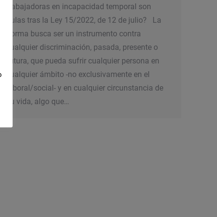
trabajadoras en incapacidad temporal son
nulas tras la Ley 15/2022, de 12 de julio? La
norma busca ser un instrumento contra
cualquier discriminación, pasada, presente o
futura, que pueda sufrir cualquier persona en
cualquier ámbito -no exclusivamente en el
o
laboral/social- y en cualquier circunstancia de
su vida, algo que…