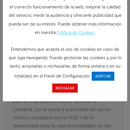
el correcto funcionamiento de la web, mejorar la calidad
del servicio, medir la audiencia y ofrecerle publicidad que
pueda ser de su interés. Puede obtener más información
en nuestra
Política de Cookies.
La Consejería de Turismo del Gobierno
de Cantabria edita Guías Higiénico –
Entendemos que acepta el uso de cookies en caso de
Sanitarias post COVID19 para el
que siga navegando. Puede gestionar las cookies y, por lo
Sector.
tanto, aceptarlas o rechazarlas de forma unitaria o en su
Noticias
By
abascala
11 mayo 2020
totalidad, en el Panel de Configuración.
ACEPTAR
Era «POST COVID-19»; La Consejería de Turismo
RECHAZAR
de Cantabria elabora las Guías Higiénico-Sanitarias
para las empresas del sector turístico de
Cantabria. Con la vuelta a la actividad del sector
turístico, al iniciarse hoy la FASE 1 de la
desescalada hacia la «nueva normalidad», se han