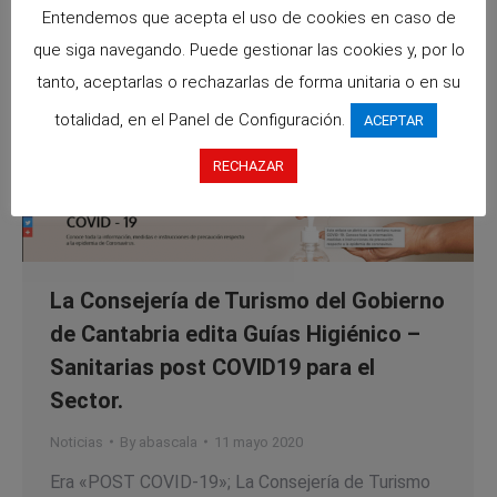
Entendemos que acepta el uso de cookies en caso de
que siga navegando. Puede gestionar las cookies y, por lo
tanto, aceptarlas o rechazarlas de forma unitaria o en su
totalidad, en el Panel de Configuración.
ACEPTAR
RECHAZAR
La Consejería de Turismo del Gobierno
de Cantabria edita Guías Higiénico –
Sanitarias post COVID19 para el
Sector.
Noticias
By
abascala
11 mayo 2020
Era «POST COVID-19»; La Consejería de Turismo