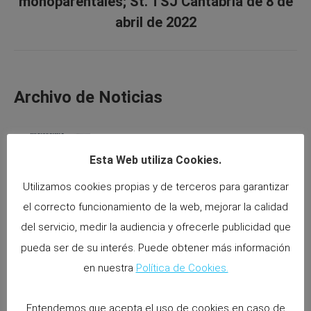
monoparentales; St. TSJ Cantabria de 8 de
post:
abril de 2022
Archivo de Noticias
Nulidad del E.R.E. por defectos
documentales y de Información en el
Esta Web utiliza Cookies.
periodo de consultas.
Utilizamos cookies propias y de terceros para garantizar
11 mayo 2026
el correcto funcionamiento de la web, mejorar la calidad
del servicio, medir la audiencia y ofrecerle publicidad que
El Supremo declara nulo la reducción
pueda ser de su interés. Puede obtener más información
de las retribuciones variables por IT o
en nuestra
Política de Cookies.
permisos.
6 abril 2026
Entendemos que acepta el uso de cookies en caso de