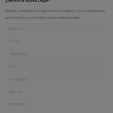
¿Necesita Ayuda Legal?
Rellene y envíenos el siguiente formulario, y nos pondremos
en contacto con usted a la brevedad posible.
Name *
E-mail *
Telephone
City *
Company *
Website
Message *