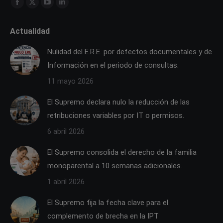
Find us on:
Facebook
X
YouTube
Linkedin
page
page
page
page
Actualidad
opens
opens
opens
opens
in
in
in
in
Nulidad del E.R.E. por defectos documentales y de
new
new
new
new
Información en el periodo de consultas.
window
window
window
window
11 mayo 2026
El Supremo declara nulo la reducción de las
retribuciones variables por IT o permisos.
6 abril 2026
El Supremo consolida el derecho de la familia
monoparental a 10 semanas adicionales.
1 abril 2026
El Supremo fija la fecha clave para el
complemento de brecha en la IPT