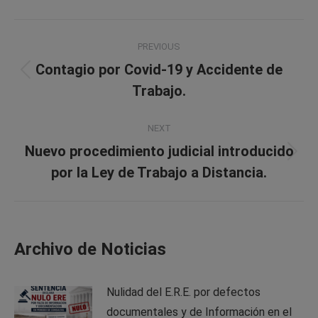
Post
PREVIOUS
navigation
Contagio por Covid-19 y Accidente de
Previous
Trabajo.
post:
NEXT
Nuevo procedimiento judicial introducido
Next
por la Ley de Trabajo a Distancia.
post:
Archivo de Noticias
Nulidad del E.R.E. por defectos
documentales y de Información en el