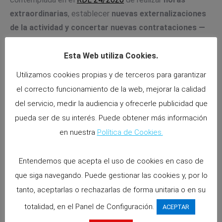
extraordinarias
, establecer
nuevas externalizaciones
de la actividad y concertar nuevas contrataciones —
directas o indirectas—
, durante la aplicación de los
ERTE. Hay que recordar que tales limitaciones se
Esta Web utiliza Cookies.
exceptúan en el supuesto en que las personas reguladas
Utilizamos cookies propias y de terceros para garantizar
y que presten sus servicios en el centro afectado por
el correcto funcionamiento de la web, mejorar la calidad
esas nuevas contrataciones o externalizaciones no
del servicio, medir la audiencia y ofrecerle publicidad que
puedan, por formación, capacitación u otras razones
pueda ser de su interés. Puede obtener más información
justificadas, desarrollar las funciones encomendadas a
en nuestra
Política de Cookies.
aquellas.
Entendemos que acepta el uso de cookies en caso de
que siga navegando. Puede gestionar las cookies y, por lo
Fuente ; CissLaboral.
tanto, aceptarlas o rechazarlas de forma unitaria o en su
totalidad, en el Panel de Configuración.
ACEPTAR
Puedes consultar el texto íntegro aquí;