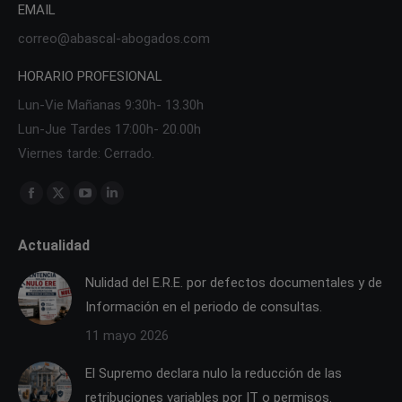
EMAIL
correo@abascal-abogados.com
HORARIO PROFESIONAL
Lun-Vie Mañanas 9:30h- 13.30h
Lun-Jue Tardes 17:00h- 20.00h
Viernes tarde: Cerrado.
Find us on:
Facebook
X
YouTube
Linkedin
page
page
page
page
Actualidad
opens
opens
opens
opens
in
in
in
in
Nulidad del E.R.E. por defectos documentales y de
new
new
new
new
Información en el periodo de consultas.
window
window
window
window
11 mayo 2026
El Supremo declara nulo la reducción de las
retribuciones variables por IT o permisos.