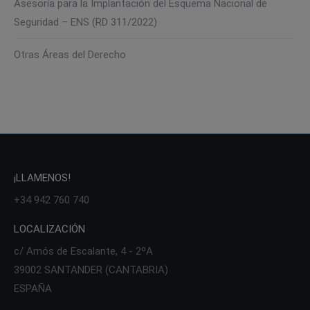
Asesoría para la Implantación del Esquema Nacional de
Seguridad – ENS (RD 311/2022)
Otras Áreas del Derecho
¡LLAMENOS!
+34 942 760 740
LOCALIZACIÓN
c/ Amós de Escalante, 4 - 2ºA
39002 SANTANDER (CANTABRIA)
ESPAÑA