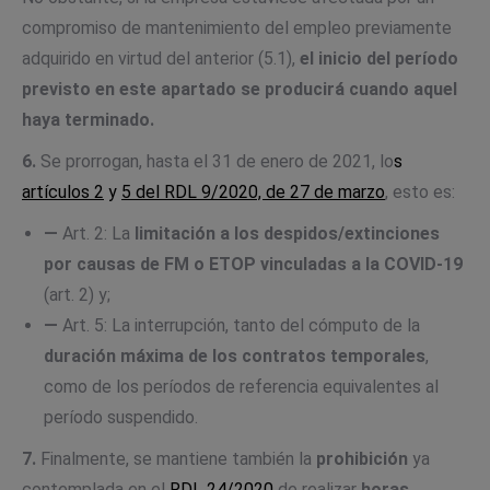
compromiso de mantenimiento del empleo previamente
adquirido en virtud del anterior (5.1),
el inicio del período
previsto en este apartado se producirá cuando aquel
haya terminado.
6.
Se prorrogan, hasta el 31 de enero de 2021, lo
s
artículos 2
y
5 del RDL 9/2020, de 27 de marzo
, esto es:
—
Art. 2: La
limitación a los despidos/extinciones
por causas de FM o ETOP vinculadas a la COVID-19
(art. 2) y;
—
Art. 5: La interrupción, tanto del cómputo de la
duración máxima de los contratos temporales
,
como de los períodos de referencia equivalentes al
período suspendido.
7.
Finalmente, se mantiene también la
prohibición
ya
contemplada en el
RDL 24/2020
de realizar
horas