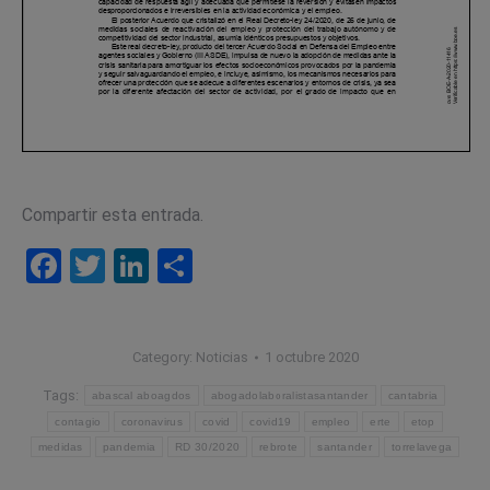
Compartir esta entrada.
Facebook
Twitter
LinkedIn
Compartir
Category:
Noticias
1 octubre 2020
Tags:
abascal aboagdos
abogadolaboralistasantander
cantabria
contagio
coronavirus
covid
covid19
empleo
erte
etop
medidas
pandemia
RD 30/2020
rebrote
santander
torrelavega