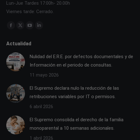
Lun-Jue Tardes 17:00h- 20.00h
Viernes tarde: Cerrado.
Find us on:
Facebook
X
YouTube
Linkedin
page
page
page
page
Actualidad
opens
opens
opens
opens
in
in
in
in
Nulidad del E.R.E. por defectos documentales y de
new
new
new
new
Información en el periodo de consultas.
window
window
window
window
11 mayo 2026
El Supremo declara nulo la reducción de las
retribuciones variables por IT o permisos.
6 abril 2026
El Supremo consolida el derecho de la familia
monoparental a 10 semanas adicionales.
1 abril 2026