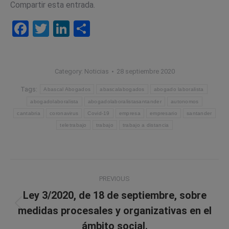
Compartir esta entrada.
Facebook
Twitter
LinkedIn
Compartir
Category:
Noticias
28 septiembre 2020
Tags:
Abascal Abogados
abascalabogados
abogado laboralista
abogadolaboralista
abogadolaboralistasantander
autonomos
cantabria
coronavirus
Covid-19
empresa
empresario
santander
teletrabajo
trabajo
trabajo a distancia
Post
PREVIOUS
navigation
Ley 3/2020, de 18 de septiembre, sobre
Previous
medidas procesales y organizativas en el
post:
ámbito social.