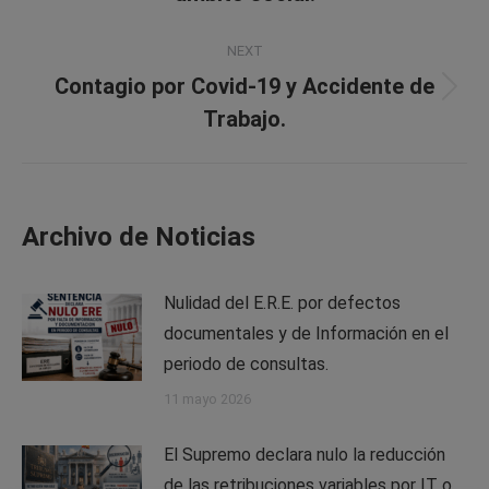
NEXT
Contagio por Covid-19 y Accidente de
Next
Trabajo.
post:
Archivo de Noticias
Nulidad del E.R.E. por defectos
documentales y de Información en el
periodo de consultas.
11 mayo 2026
El Supremo declara nulo la reducción
de las retribuciones variables por IT o