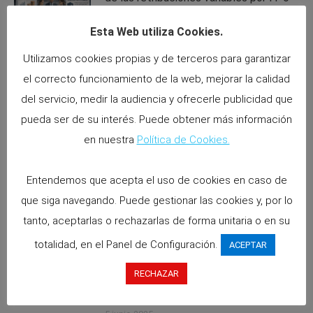
permisos.
Esta Web utiliza Cookies.
6 abril 2026
Utilizamos cookies propias y de terceros para garantizar
El Supremo consolida el derecho de la
el correcto funcionamiento de la web, mejorar la calidad
familia monoparental a 10 semanas
del servicio, medir la audiencia y ofrecerle publicidad que
adicionales.
pueda ser de su interés. Puede obtener más información
1 abril 2026
en nuestra
Política de Cookies.
El Supremo fija la fecha clave para el
Entendemos que acepta el uso de cookies en caso de
complemento de brecha en la IPT
que siga navegando. Puede gestionar las cookies y, por lo
30 marzo 2026
tanto, aceptarlas o rechazarlas de forma unitaria o en su
totalidad, en el Panel de Configuración.
ACEPTAR
Validez de un plan de igualdad
empresarial adoptado unilateralmente
RECHAZAR
por la empresa.