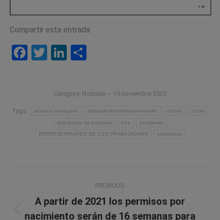
Compartir esta entrada.
Facebook
Twitter
LinkedIn
Compartir
Category:
Noticias
19 noviembre 2020
Tags:
abascal aboagdos
abogadolaboralistasantander
comité
covid
delegados de personal
erte
pandemia
REPRESENTANTES DE LOS TRABAJADORS
sindicatos
Post
PREVIOUS
navigation
A partir de 2021 los permisos por
Previous
nacimiento serán de 16 semanas para