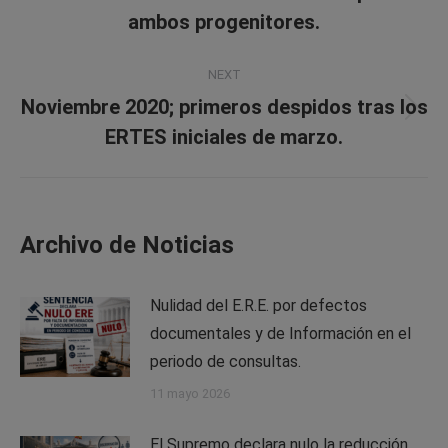
post:
ambos progenitores.
NEXT
Noviembre 2020; primeros despidos tras los
Next
ERTES iniciales de marzo.
post:
Archivo de Noticias
Nulidad del E.R.E. por defectos
documentales y de Información en el
periodo de consultas.
11 mayo 2026
El Supremo declara nulo la reducción