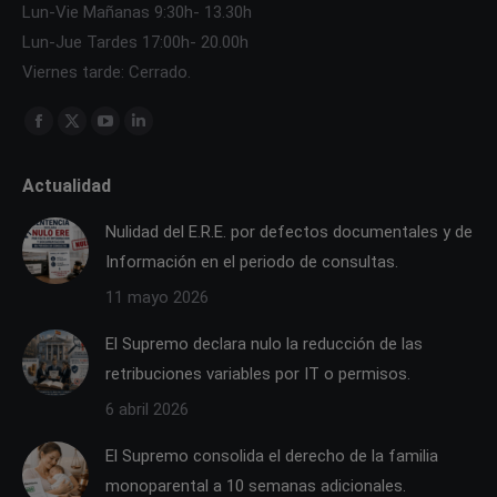
Lun-Vie Mañanas 9:30h- 13.30h
Lun-Jue Tardes 17:00h- 20.00h
Viernes tarde: Cerrado.
Find us on:
Facebook
X
YouTube
Linkedin
page
page
page
page
Actualidad
opens
opens
opens
opens
in
in
in
in
Nulidad del E.R.E. por defectos documentales y de
new
new
new
new
Información en el periodo de consultas.
window
window
window
window
11 mayo 2026
El Supremo declara nulo la reducción de las
retribuciones variables por IT o permisos.
6 abril 2026
El Supremo consolida el derecho de la familia
monoparental a 10 semanas adicionales.