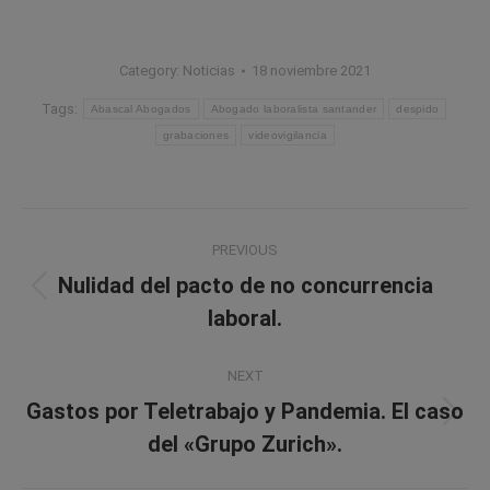
Category:
Noticias
18 noviembre 2021
Tags:
Abascal Abogados
Abogado laboralista santander
despido
grabaciones
videovigilancia
Post
PREVIOUS
navigation
Nulidad del pacto de no concurrencia
Previous
laboral.
post:
NEXT
Gastos por Teletrabajo y Pandemia. El caso
Next
del «Grupo Zurich».
post: