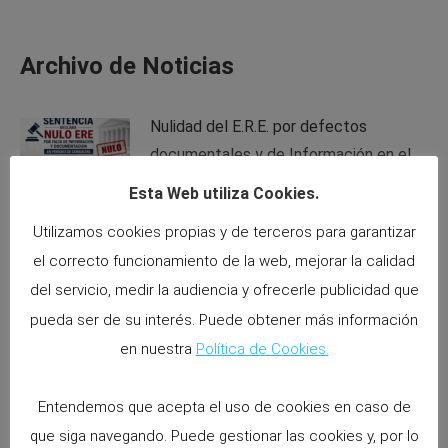
Archivo de Noticias
Nulidad del E.R.E. por defectos
documentales y de Información en el
periodo de consultas.
Esta Web utiliza Cookies.
11 mayo 2026
Utilizamos cookies propias y de terceros para garantizar
el correcto funcionamiento de la web, mejorar la calidad
El Supremo declara nulo la reducción
del servicio, medir la audiencia y ofrecerle publicidad que
de las retribuciones variables por IT o
pueda ser de su interés. Puede obtener más información
permisos.
en nuestra
Política de Cookies.
6 abril 2026
El Supremo consolida el derecho de la
Entendemos que acepta el uso de cookies en caso de
familia monoparental a 10 semanas
que siga navegando. Puede gestionar las cookies y, por lo