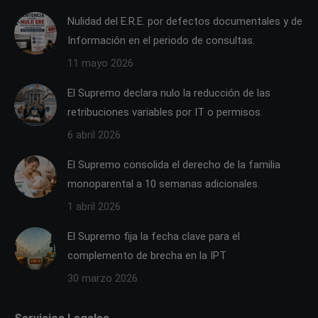
in
in
in
in
Nulidad del E.R.E. por defectos documentales y de
new
new
new
new
Información en el periodo de consultas.
window
window
window
window
11 mayo 2026
El Supremo declara nulo la reducción de las
retribuciones variables por IT o permisos.
6 abril 2026
El Supremo consolida el derecho de la familia
monoparental a 10 semanas adicionales.
1 abril 2026
El Supremo fija la fecha clave para el
complemento de brecha en la IPT
30 marzo 2026