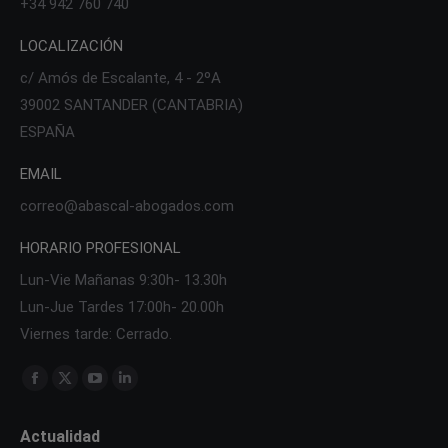
+34 942 760 740
LOCALIZACIÓN
c/ Amós de Escalante, 4 - 2ºA
39002 SANTANDER (CANTABRIA)
ESPAÑA
EMAIL
correo@abascal-abogados.com
HORARIO PROFESIONAL
Lun-Vie Mañanas 9:30h- 13.30h
Lun-Jue Tardes 17:00h- 20.00h
Viernes tarde: Cerrado.
Find us on:
Facebook
X
YouTube
Linkedin
page
page
page
page
Actualidad
opens
opens
opens
opens