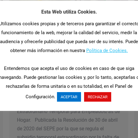
Esta Web utiliza Cookies.
Utilizamos cookies propias y de terceros para garantizar el correct
funcionamiento de la web, mejorar la calidad del servicio, medir la
audiencia y ofrecerle publicidad que pueda ser de su interés. Puede
obtener más información en nuestra
Política de Cookies.
Nuevo Subsidio Extraordinario
Entendemos que acepta el uso de cookies en caso de que siga
Temporal para Empleados/as de
navegando. Puede gestionar las cookies y, por lo tanto, aceptarlas 
Hogar.
rechazarlas de forma unitaria o en su totalidad, en el Panel de
Noticias
By
abascala
5 mayo 2020
Configuración.
ACEPTAR
RECHAZAR
El SEPE abonará un nuevo Subsidio
Extraordinario Temporal para Empleados/as de
Hogar. Publicada la Resolución de 30 de abril
de 2020 del SEPE por la que se regula el
subsidio temporal extraordinario por la falta de