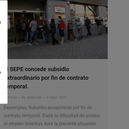
o
El SEPE concede subsidio
o
extraordinario por fin de contrato
temporal.
Noticias
By
abascala
4 mayo 2020
Desempleo; Subsidio excepcional por fin de
contrato temporal. Dada la dificultad de acceso
al empleo mientras dura la presente situación