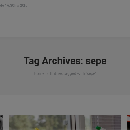
 de 16.30h a 20h.
reas Experiencia
Servicios Legales
Método
Notic
Tag Archives:
sepe
You are here:
Home
Entries tagged with "sepe"