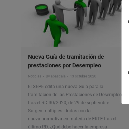
Nueva Guía de tramitación de
prestaciones por Desempleo
Noticias
By
abascala
13 octubre 2020
El SEPE edita una nueva Guía para la
tramitación de las Prestaciones de Desempleo
tras el RD 30/2020, de 29 de septiembre.
Surgen múltiples dudas con la
nueva normativa en materia de ERTE tras el
último RD, ¿Qué debe hacer la empresa