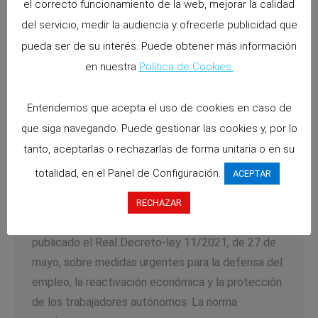
el correcto funcionamiento de la web, mejorar la calidad
del servicio, medir la audiencia y ofrecerle publicidad que
pueda ser de su interés. Puede obtener más información
en nuestra
Política de Cookies.
R.D.-Ley 11/2021, de 27 de mayo:
Entendemos que acepta el uso de cookies en caso de
que siga navegando. Puede gestionar las cookies y, por lo
medidas para la defensa del empleo I.
tanto, aceptarlas o rechazarlas de forma unitaria o en su
Noticias
By
abascala
31 mayo 2021
totalidad, en el Panel de Configuración.
ACEPTAR
R.D.-Ley 11/2021, de 27 de mayo: medidas para la
defensa del empleo I. ERTES y medidas para
RECHAZAR
trabajadores por cuenta ajena y empresas. Se ha
publicado el Real Decreto-ley 11/2021, de 27 de
mayo, sobre medidas urgentes para la defensa del
empleo, la reactivación económica y la protección
de los trabajadores autónomos. La norma