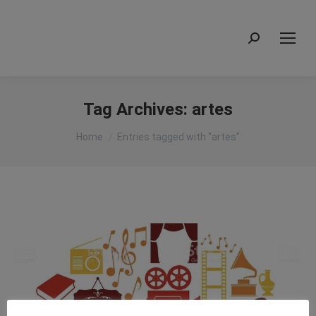
Search:
Tag Archives:
artes
You are here:
Home
Entries tagged with "artes"