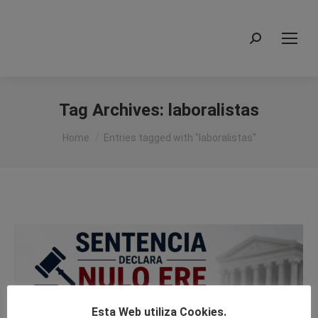
Search:
Tag Archives:
laboralistas
You are here:
Home
Entries tagged with "laboralistas"
Esta Web utiliza Cookies.