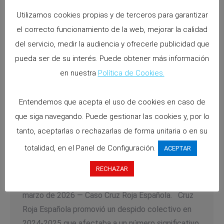
Utilizamos cookies propias y de terceros para garantizar
el correcto funcionamiento de la web, mejorar la calidad
del servicio, medir la audiencia y ofrecerle publicidad que
pueda ser de su interés. Puede obtener más información
en nuestra
Política de Cookies.
Entendemos que acepta el uso de cookies en caso de
Nulidad del E.R.E. por defectos
que siga navegando. Puede gestionar las cookies y, por lo
documentales y de Información en el
tanto, aceptarlas o rechazarlas de forma unitaria o en su
periodo de consultas.
totalidad, en el Panel de Configuración.
ACEPTAR
Noticias
By
abascala
11 mayo 2026
RECHAZAR
Sentencia del Tribunal Supremo, Sala 4ª, de 24 de
marzo de 2026 — Caso Cruz Roja Española. Cruz
Roja Española promovió un despido colectivo en
2024-2025 que afectaba a un número significativo